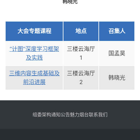
韩晓光
大会专题课程
地点
召集人
“计图”深度学习框架
三楼云海厅
国孟昊
及实践
1
三维内容生成基础及
三楼云海厅
韩晓光
前沿进展
2
组委架构
通知公告
魅力烟台
联系我们