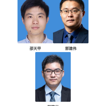
邵天甲
郭建伟