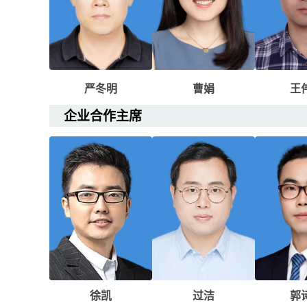
严冬明
曹娟
王
企业合作主席
徐凯
过洁
郭