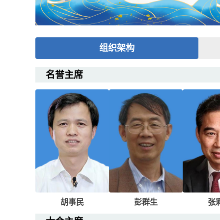
组织架构
名誉主席
胡事民
彭群生
张