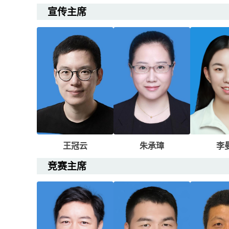
宣传主席
王冠云
朱承璋
李
竞赛主席