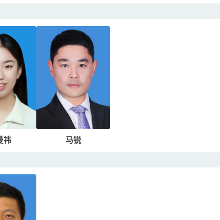
曼祎
马锐