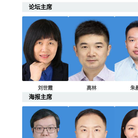
论坛主席
刘世霞
高林
朱
海报主席