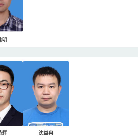
伟明
诗辉
沈益冉