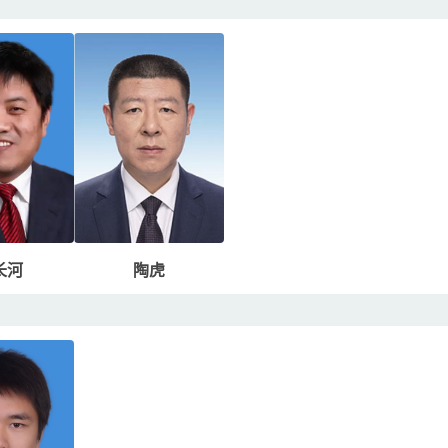
长河
陶虎